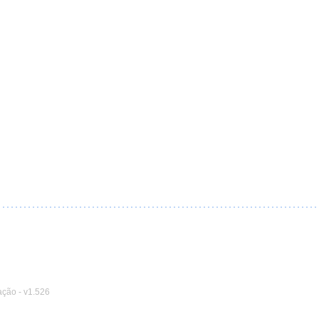
ação
-
v1.526