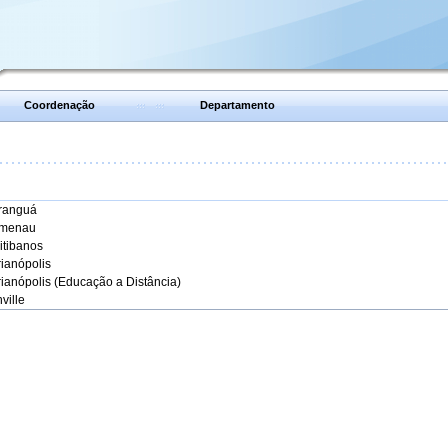
Coordenação
Departamento
aranguá
umenau
itibanos
rianópolis
rianópolis (Educação a Distância)
ville