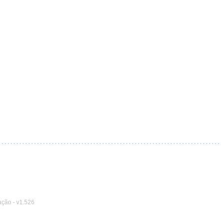
ação
-
v1.526