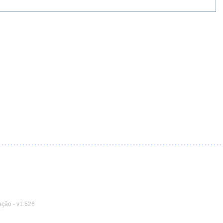
ação
-
v1.526