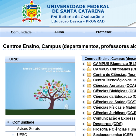
Aluno
Professor
Comunidade
Centros Ensino, Campus (departamentos, professores aloc
Centros Ensino, Campus (depart
UFSC
CAMPUS Blumenau (BL
CAMPUS Curitibanos (C
Centro de Ciências, Tec
Centro Tecnológico de Jo
Ciências Agrárias (CCA)
Ciências Biológicas (CC
Ciências da Educação (
Ciências da Saúde (CCS
Ciências Físicas e Mate
Ciências Jurídicas (CCJ
Comunicação e Express
Comunidade
Desportos (CDS)
Avisos Gerais
Filosofia e Ciências Hu
UFSC
Socioeconômico (CSE)