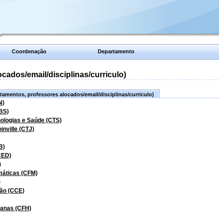
Coordenação
Departamento
ados/email/disciplinas/curriculo)
amentos, professores alocados/email/disciplinas/curriculo)
N)
BS)
nologias e Saúde (CTS)
inville (CTJ)
B)
CED)
)
máticas (CFM)
)
ão (CCE)
manas (CFH)