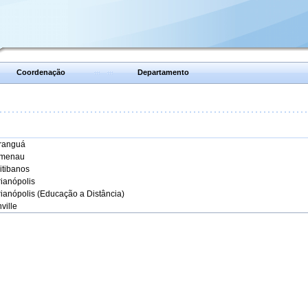
Coordenação
Departamento
aranguá
umenau
itibanos
rianópolis
rianópolis (Educação a Distância)
ville