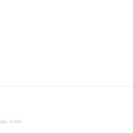
ação
-
v1.526