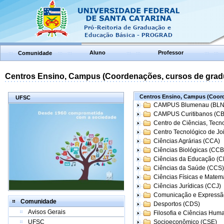
Aluno
Professor
Comunidade
Centros Ensino, Campus (Coordenações, cursos de grad
Centros Ensino, Campus (Coord
UFSC
CAMPUS Blumenau (BLN
CAMPUS Curitibanos (C
Centro de Ciências, Tecn
Centro Tecnológico de Joi
Ciências Agrárias (CCA)
Ciências Biológicas (CCB
Ciências da Educação (
Ciências da Saúde (CCS)
Ciências Físicas e Matem
Ciências Jurídicas (CCJ)
Comunicação e Expressã
Comunidade
Desportos (CDS)
Avisos Gerais
Filosofia e Ciências Hum
UFSC
Socioeconômico (CSE)