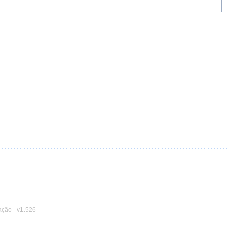
ação
-
v1.526