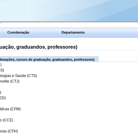
Coordenação
Departamento
uação, graduandos, professores)
enações, cursos de graduação, graduandos, professores)
)
BS)
ologias e Saúde (CTS)
nville (CTJ)
)
CED)
áticas (CFM)
o (CCE)
anas (CFH)