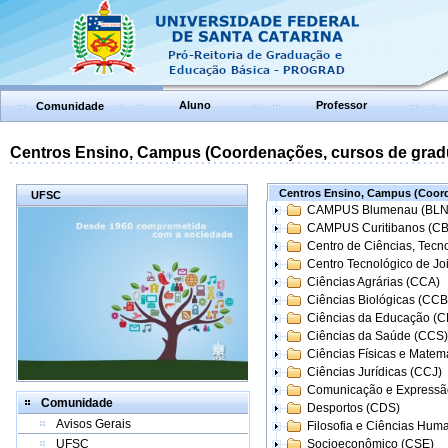
Aluno
Professor
Comunidade
Centros Ensino, Campus (Coordenações, cursos de grad
Centros Ensino, Campus (Coord
UFSC
CAMPUS Blumenau (BLN
CAMPUS Curitibanos (C
Centro de Ciências, Tecn
Centro Tecnológico de Joi
Ciências Agrárias (CCA)
Ciências Biológicas (CCB
Ciências da Educação (
Ciências da Saúde (CCS)
Ciências Físicas e Matem
Ciências Jurídicas (CCJ)
Comunicação e Expressã
Comunidade
Desportos (CDS)
Avisos Gerais
Filosofia e Ciências Hum
UFSC
Socioeconômico (CSE)