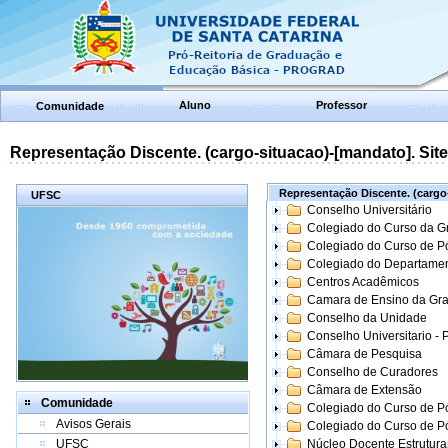
Aluno
Professor
Comunidade
Representação Discente. (cargo-situacao)-[mandato]. Site:
Representação Discente. (cargo-
UFSC
Conselho Universitário
Colegiado do Curso da 
Colegiado do Curso de 
Colegiado do Departame
Centros Acadêmicos
Camara de Ensino da Gr
Conselho da Unidade
Conselho Universitario -
Câmara de Pesquisa
Conselho de Curadores
Câmara de Extensão
Comunidade
Colegiado do Curso de P
Avisos Gerais
Colegiado do Curso de 
UFSC
Núcleo Docente Estrutur