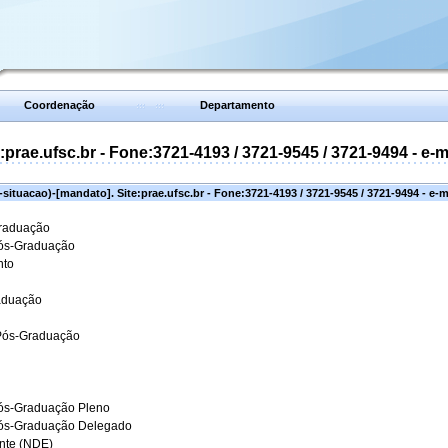
Coordenação
Departamento
prae.ufsc.br - Fone:3721-4193 / 3721-9545 / 3721-9494 - e-
situacao)-[mandato]. Site:prae.ufsc.br - Fone:3721-4193 / 3721-9545 / 3721-9494 - e-
Graduação
Pós-Graduação
nto
aduação
 Pós-Graduação
ós-Graduação Pleno
Pós-Graduação Delegado
ante (NDE)