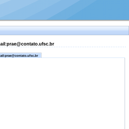
mail:prae@contato.ufsc.br
mail:prae@contato.ufsc.br