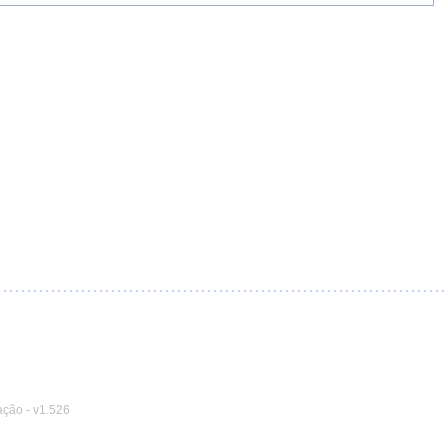
ação
-
v1.526