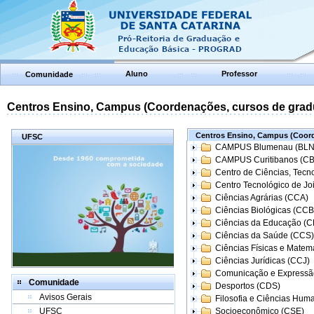
Aluno
Professor
Comunidade
Centros Ensino, Campus (Coordenações, cursos de grad
Centros Ensino, Campus (Coord
UFSC
CAMPUS Blumenau (BLN
CAMPUS Curitibanos (C
Centro de Ciências, Tecn
Centro Tecnológico de Joi
Ciências Agrárias (CCA)
Ciências Biológicas (CCB
Ciências da Educação (
Ciências da Saúde (CCS)
Ciências Físicas e Matem
Ciências Jurídicas (CCJ)
Comunicação e Expressã
Comunidade
Desportos (CDS)
Avisos Gerais
Filosofia e Ciências Hum
UFSC
Socioeconômico (CSE)