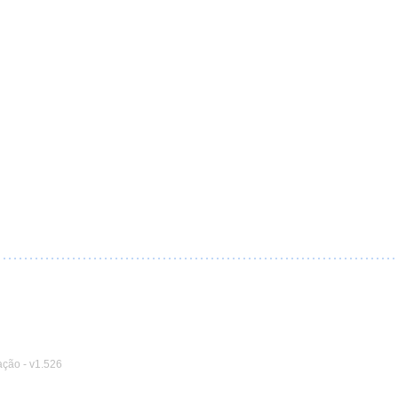
ação
-
v1.526