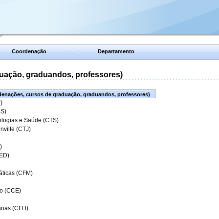
Coordenação
Departamento
uação, graduandos, professores)
enações, cursos de graduação, graduandos, professores)
)
BS)
ologias e Saúde (CTS)
nville (CTJ)
)
CED)
áticas (CFM)
o (CCE)
anas (CFH)