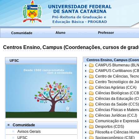
Aluno
Professor
Comunidade
Centros Ensino, Campus (Coordenações, cursos de grad
Centros Ensino, Campus (Coord
UFSC
CAMPUS Blumenau (BLN
CAMPUS Curitibanos (C
Centro de Ciências, Tecn
Centro Tecnológico de Joi
Ciências Agrárias (CCA)
Ciências Biológicas (CCB
Ciências da Educação (
Ciências da Saúde (CCS)
Ciências Físicas e Matem
Ciências Jurídicas (CCJ)
Comunicação e Expressã
Comunidade
Desportos (CDS)
Avisos Gerais
Filosofia e Ciências Hum
UFSC
Socioeconômico (CSE)