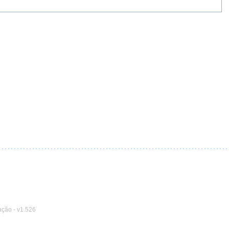
ação
-
v1.526