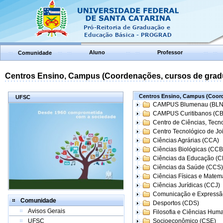
Aluno
Professor
Comunidade
Centros Ensino, Campus (Coordenações, cursos de grad
Centros Ensino, Campus (Coord
UFSC
CAMPUS Blumenau (BLN
CAMPUS Curitibanos (C
Centro de Ciências, Tecn
Centro Tecnológico de Joi
Ciências Agrárias (CCA)
Ciências Biológicas (CCB
Ciências da Educação (
Ciências da Saúde (CCS)
Ciências Físicas e Matem
Ciências Jurídicas (CCJ)
Comunicação e Expressã
Comunidade
Desportos (CDS)
Avisos Gerais
Filosofia e Ciências Hum
UFSC
Socioeconômico (CSE)