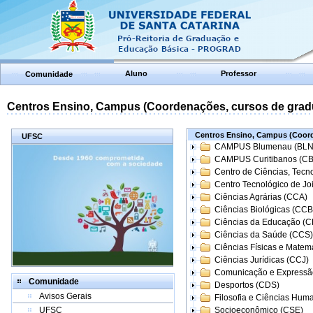
Aluno
Professor
Comunidade
Centros Ensino, Campus (Coordenações, cursos de grad
Centros Ensino, Campus (Coord
UFSC
CAMPUS Blumenau (BLN
CAMPUS Curitibanos (C
Centro de Ciências, Tecn
Centro Tecnológico de Joi
Ciências Agrárias (CCA)
Ciências Biológicas (CCB
Ciências da Educação (
Ciências da Saúde (CCS)
Ciências Físicas e Matem
Ciências Jurídicas (CCJ)
Comunicação e Expressã
Comunidade
Desportos (CDS)
Avisos Gerais
Filosofia e Ciências Hum
UFSC
Socioeconômico (CSE)