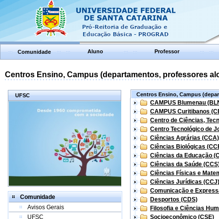
Aluno
Professor
Comunidade
Centros Ensino, Campus (departamentos, professores aloc
Centros Ensino, Campus (depart
UFSC
CAMPUS Blumenau (BL
CAMPUS Curitibanos (C
Centro de Ciências, Tec
Centro Tecnológico de Jo
Ciências Agrárias (CCA)
Ciências Biológicas (CC
Ciências da Educação (
Ciências da Saúde (CCS
Ciências Físicas e Mate
Ciências Jurídicas (CCJ
Comunicação e Express
Comunidade
Desportos (CDS)
Avisos Gerais
Filosofia e Ciências Hu
UFSC
Socioeconômico (CSE)