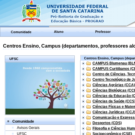
Aluno
Professor
Comunidade
Centros Ensino, Campus (departamentos, professores aloc
Centros Ensino, Campus (depart
UFSC
CAMPUS Blumenau (BL
CAMPUS Curitibanos (C
Centro de Ciências, Tec
Centro Tecnológico de Jo
Ciências Agrárias (CCA)
Ciências Biológicas (CC
Ciências da Educação (
Ciências da Saúde (CCS
Ciências Físicas e Mate
Ciências Jurídicas (CCJ
Comunicação e Express
Comunidade
Desportos (CDS)
Avisos Gerais
Filosofia e Ciências Hu
UFSC
Socioeconômico (CSE)