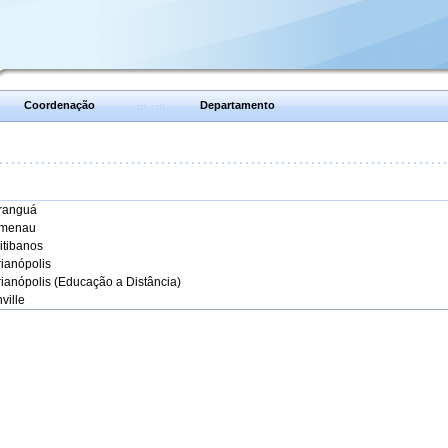
Coordenação
Departamento
aranguá
umenau
itibanos
rianópolis
rianópolis (Educação a Distância)
ville