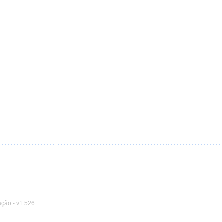
ação
-
v1.526