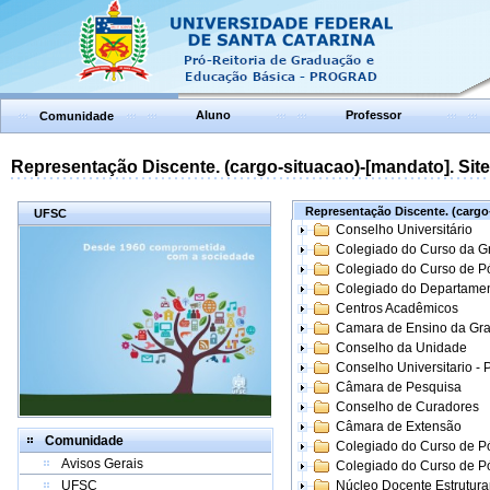
Aluno
Professor
Comunidade
Representação Discente. (cargo-situacao)-[mandato]. Site:
Representação Discente. (cargo-
UFSC
Conselho Universitário
Colegiado do Curso da 
Colegiado do Curso de 
Colegiado do Departame
Centros Acadêmicos
Camara de Ensino da Gr
Conselho da Unidade
Conselho Universitario -
Câmara de Pesquisa
Conselho de Curadores
Câmara de Extensão
Comunidade
Colegiado do Curso de P
Avisos Gerais
Colegiado do Curso de 
UFSC
Núcleo Docente Estrutur