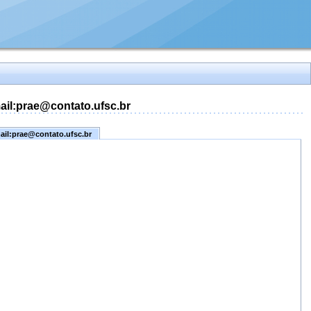
mail:prae@contato.ufsc.br
mail:prae@contato.ufsc.br