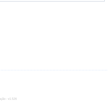
ação
-
v1.526