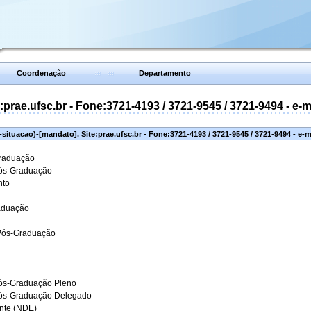
Coordenação
Departamento
prae.ufsc.br - Fone:3721-4193 / 3721-9545 / 3721-9494 - e-
situacao)-[mandato]. Site:prae.ufsc.br - Fone:3721-4193 / 3721-9545 / 3721-9494 - e-
Graduação
Pós-Graduação
nto
aduação
 Pós-Graduação
ós-Graduação Pleno
Pós-Graduação Delegado
ante (NDE)