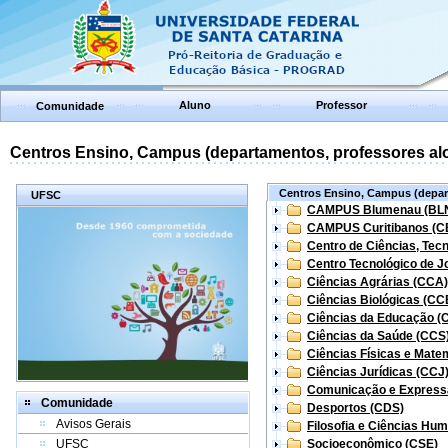
Aluno
Professor
Comunidade
Centros Ensino, Campus (departamentos, professores aloc
Centros Ensino, Campus (depart
UFSC
CAMPUS Blumenau (BL
CAMPUS Curitibanos (C
Centro de Ciências, Tec
Centro Tecnológico de Jo
Ciências Agrárias (CCA)
Ciências Biológicas (CC
Ciências da Educação (
Ciências da Saúde (CCS
Ciências Físicas e Mate
Ciências Jurídicas (CCJ
Comunicação e Express
Comunidade
Desportos (CDS)
Avisos Gerais
Filosofia e Ciências Hu
UFSC
Socioeconômico (CSE)