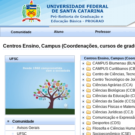
Aluno
Professor
Comunidade
Centros Ensino, Campus (Coordenações, cursos de grad
Centros Ensino, Campus (Coord
UFSC
CAMPUS Blumenau (BLN
CAMPUS Curitibanos (C
Centro de Ciências, Tecn
Centro Tecnológico de Joi
Ciências Agrárias (CCA)
Ciências Biológicas (CCB
Ciências da Educação (
Ciências da Saúde (CCS)
Ciências Físicas e Matem
Ciências Jurídicas (CCJ)
Comunicação e Expressã
Comunidade
Desportos (CDS)
Avisos Gerais
Filosofia e Ciências Hum
UFSC
Socioeconômico (CSE)