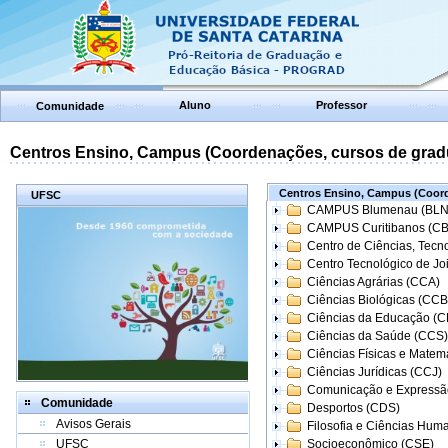
Aluno
Professor
Comunidade
Centros Ensino, Campus (Coordenações, cursos de grad
Centros Ensino, Campus (Coord
UFSC
CAMPUS Blumenau (BLN
CAMPUS Curitibanos (C
Centro de Ciências, Tecn
Centro Tecnológico de Joi
Ciências Agrárias (CCA)
Ciências Biológicas (CCB
Ciências da Educação (
Ciências da Saúde (CCS)
Ciências Físicas e Matem
Ciências Jurídicas (CCJ)
Comunicação e Expressã
Comunidade
Desportos (CDS)
Avisos Gerais
Filosofia e Ciências Hum
UFSC
Socioeconômico (CSE)