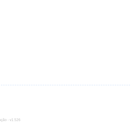
ação
-
v1.526