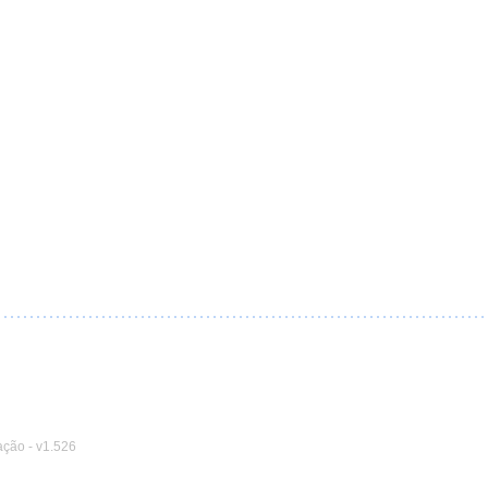
ação
-
v1.526