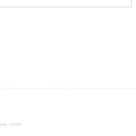
ação
-
v1.526