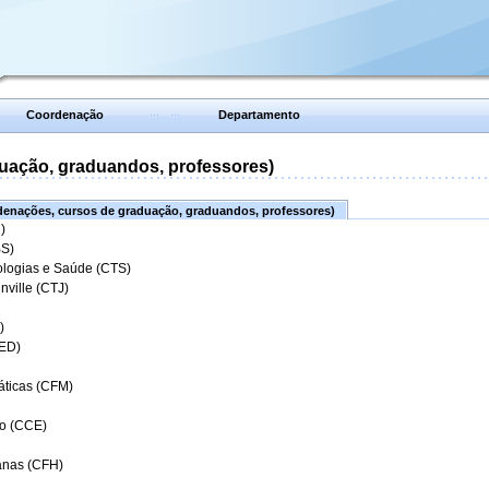
Coordenação
Departamento
uação, graduandos, professores)
enações, cursos de graduação, graduandos, professores)
)
BS)
ologias e Saúde (CTS)
nville (CTJ)
)
CED)
áticas (CFM)
o (CCE)
anas (CFH)