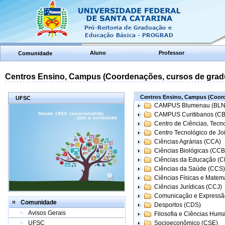
Aluno
Professor
Comunidade
Centros Ensino, Campus (Coordenações, cursos de grad
Centros Ensino, Campus (Coord
UFSC
CAMPUS Blumenau (BLN
CAMPUS Curitibanos (C
Centro de Ciências, Tecn
Centro Tecnológico de Joi
Ciências Agrárias (CCA)
Ciências Biológicas (CCB
Ciências da Educação (
Ciências da Saúde (CCS)
Ciências Físicas e Matem
Ciências Jurídicas (CCJ)
Comunicação e Expressã
Comunidade
Desportos (CDS)
Avisos Gerais
Filosofia e Ciências Hum
UFSC
Socioeconômico (CSE)