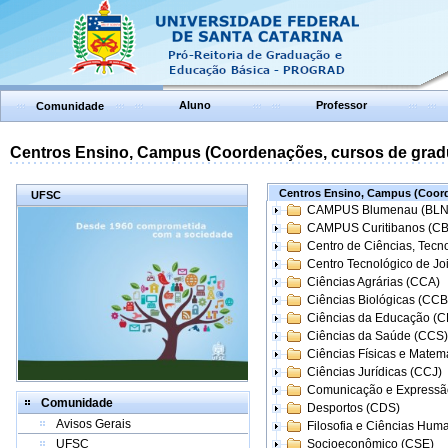
Aluno
Professor
Comunidade
Centros Ensino, Campus (Coordenações, cursos de grad
Centros Ensino, Campus (Coord
UFSC
CAMPUS Blumenau (BLN
CAMPUS Curitibanos (C
Centro de Ciências, Tecn
Centro Tecnológico de Joi
Ciências Agrárias (CCA)
Ciências Biológicas (CCB
Ciências da Educação (
Ciências da Saúde (CCS)
Ciências Físicas e Matem
Ciências Jurídicas (CCJ)
Comunicação e Expressã
Comunidade
Desportos (CDS)
Avisos Gerais
Filosofia e Ciências Hum
UFSC
Socioeconômico (CSE)