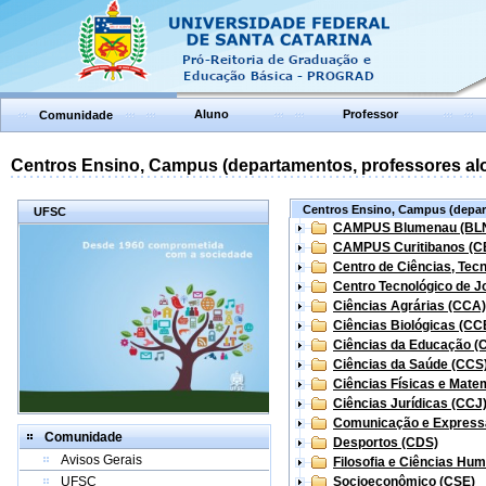
Aluno
Professor
Comunidade
Centros Ensino, Campus (departamentos, professores aloc
Centros Ensino, Campus (depart
UFSC
CAMPUS Blumenau (BL
CAMPUS Curitibanos (C
Centro de Ciências, Tec
Centro Tecnológico de Jo
Ciências Agrárias (CCA)
Ciências Biológicas (CC
Ciências da Educação (
Ciências da Saúde (CCS
Ciências Físicas e Mate
Ciências Jurídicas (CCJ
Comunicação e Express
Comunidade
Desportos (CDS)
Avisos Gerais
Filosofia e Ciências Hu
UFSC
Socioeconômico (CSE)