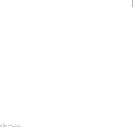
ação
-
v1.526