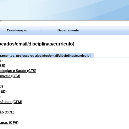
Coordenação
Departamento
ados/email/disciplinas/curriculo)
amentos, professores alocados/email/disciplinas/curriculo)
N)
BS)
nologias e Saúde (CTS)
inville (CTJ)
B)
CED)
)
máticas (CFM)
)
ão (CCE)
manas (CFH)