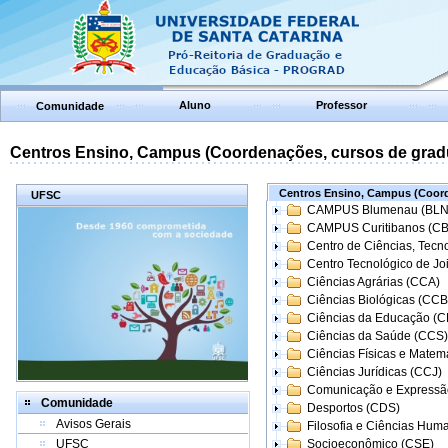
Aluno
Professor
Comunidade
Centros Ensino, Campus (Coordenações, cursos de grad
Centros Ensino, Campus (Coord
UFSC
CAMPUS Blumenau (BLN
CAMPUS Curitibanos (C
Centro de Ciências, Tecn
Centro Tecnológico de Joi
Ciências Agrárias (CCA)
Ciências Biológicas (CCB
Ciências da Educação (
Ciências da Saúde (CCS)
Ciências Físicas e Matem
Ciências Jurídicas (CCJ)
Comunicação e Expressã
Comunidade
Desportos (CDS)
Avisos Gerais
Filosofia e Ciências Hum
UFSC
Socioeconômico (CSE)