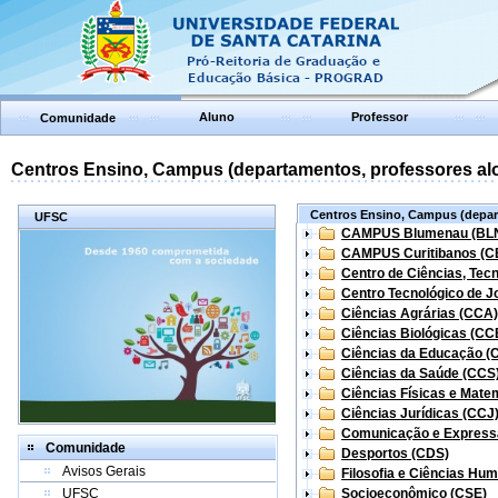
Aluno
Professor
Comunidade
Centros Ensino, Campus (departamentos, professores aloc
Centros Ensino, Campus (depart
UFSC
CAMPUS Blumenau (BL
CAMPUS Curitibanos (C
Centro de Ciências, Tec
Centro Tecnológico de Jo
Ciências Agrárias (CCA)
Ciências Biológicas (CC
Ciências da Educação (
Ciências da Saúde (CCS
Ciências Físicas e Mate
Ciências Jurídicas (CCJ
Comunicação e Express
Comunidade
Desportos (CDS)
Avisos Gerais
Filosofia e Ciências Hu
UFSC
Socioeconômico (CSE)