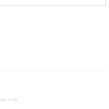
ação
-
v1.526