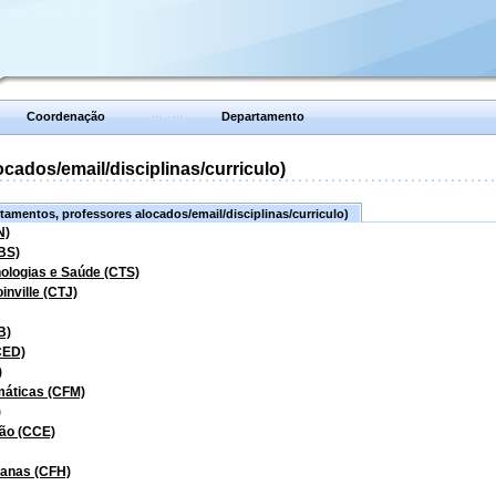
Coordenação
Departamento
ados/email/disciplinas/curriculo)
amentos, professores alocados/email/disciplinas/curriculo)
N)
BS)
nologias e Saúde (CTS)
inville (CTJ)
B)
CED)
)
máticas (CFM)
)
ão (CCE)
manas (CFH)