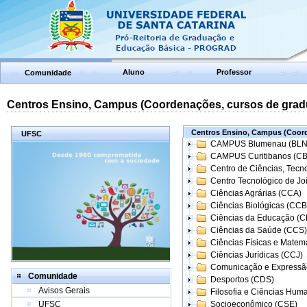
Aluno
Professor
Comunidade
Centros Ensino, Campus (Coordenações, cursos de grad
Centros Ensino, Campus (Coord
UFSC
CAMPUS Blumenau (BLN
CAMPUS Curitibanos (C
Centro de Ciências, Tecn
Centro Tecnológico de Joi
Ciências Agrárias (CCA)
Ciências Biológicas (CCB
Ciências da Educação (
Ciências da Saúde (CCS)
Ciências Físicas e Matem
Ciências Jurídicas (CCJ)
Comunicação e Expressã
Comunidade
Desportos (CDS)
Avisos Gerais
Filosofia e Ciências Hum
UFSC
Socioeconômico (CSE)