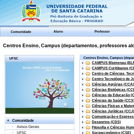
Aluno
Professor
Comunidade
Centros Ensino, Campus (departamentos, professores aloc
Centros Ensino, Campus (depart
UFSC
CAMPUS Blumenau (BL
CAMPUS Curitibanos (C
Centro de Ciências, Tec
Centro Tecnológico de Jo
Ciências Agrárias (CCA)
Ciências Biológicas (CC
Ciências da Educação (
Ciências da Saúde (CCS
Ciências Físicas e Mate
Ciências Jurídicas (CCJ
Comunicação e Express
Comunidade
Desportos (CDS)
Avisos Gerais
Filosofia e Ciências Hu
UFSC
Socioeconômico (CSE)