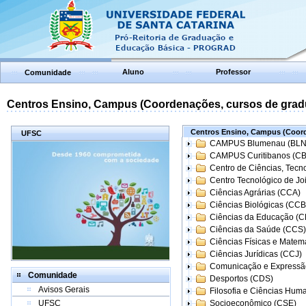
Aluno
Professor
Comunidade
Centros Ensino, Campus (Coordenações, cursos de grad
Centros Ensino, Campus (Coord
UFSC
CAMPUS Blumenau (BLN
CAMPUS Curitibanos (C
Centro de Ciências, Tecn
Centro Tecnológico de Joi
Ciências Agrárias (CCA)
Ciências Biológicas (CCB
Ciências da Educação (
Ciências da Saúde (CCS)
Ciências Físicas e Matem
Ciências Jurídicas (CCJ)
Comunicação e Expressã
Comunidade
Desportos (CDS)
Avisos Gerais
Filosofia e Ciências Hum
UFSC
Socioeconômico (CSE)