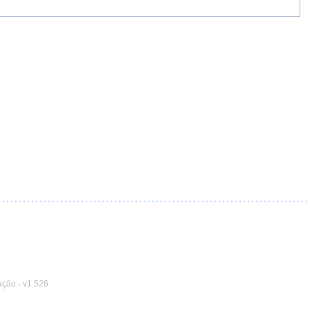
ação
-
v1.526