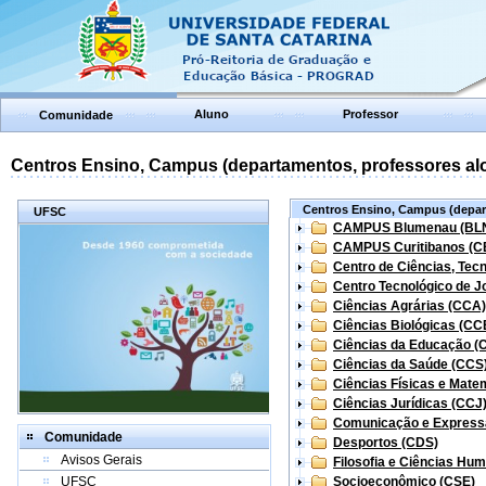
Aluno
Professor
Comunidade
Centros Ensino, Campus (departamentos, professores aloc
Centros Ensino, Campus (depart
UFSC
CAMPUS Blumenau (BL
CAMPUS Curitibanos (C
Centro de Ciências, Tec
Centro Tecnológico de Jo
Ciências Agrárias (CCA)
Ciências Biológicas (CC
Ciências da Educação (
Ciências da Saúde (CCS
Ciências Físicas e Mate
Ciências Jurídicas (CCJ
Comunicação e Express
Comunidade
Desportos (CDS)
Avisos Gerais
Filosofia e Ciências Hu
UFSC
Socioeconômico (CSE)