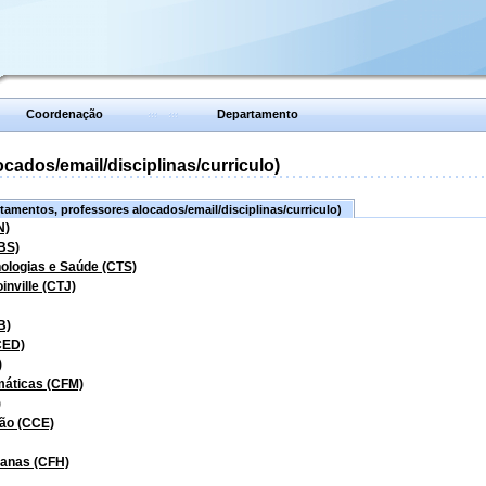
Coordenação
Departamento
ados/email/disciplinas/curriculo)
amentos, professores alocados/email/disciplinas/curriculo)
N)
BS)
nologias e Saúde (CTS)
inville (CTJ)
B)
CED)
)
máticas (CFM)
)
ão (CCE)
manas (CFH)