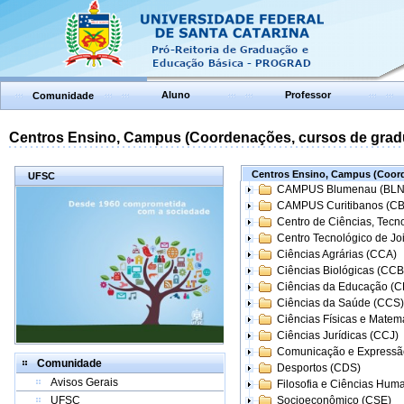
Aluno
Professor
Comunidade
Centros Ensino, Campus (Coordenações, cursos de grad
Centros Ensino, Campus (Coord
UFSC
CAMPUS Blumenau (BLN
CAMPUS Curitibanos (C
Centro de Ciências, Tecn
Centro Tecnológico de Joi
Ciências Agrárias (CCA)
Ciências Biológicas (CCB
Ciências da Educação (
Ciências da Saúde (CCS)
Ciências Físicas e Matem
Ciências Jurídicas (CCJ)
Comunicação e Expressã
Comunidade
Desportos (CDS)
Avisos Gerais
Filosofia e Ciências Hum
UFSC
Socioeconômico (CSE)