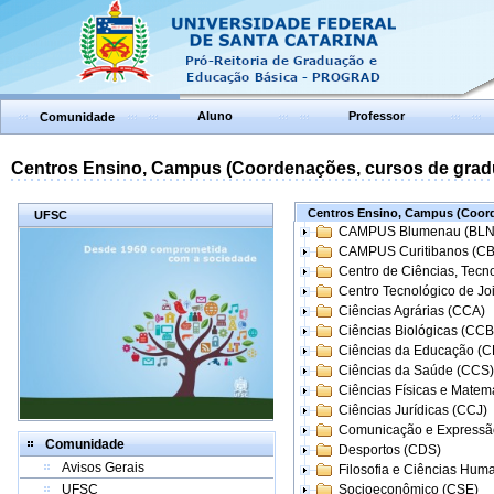
Aluno
Professor
Comunidade
Centros Ensino, Campus (Coordenações, cursos de grad
Centros Ensino, Campus (Coord
UFSC
CAMPUS Blumenau (BLN
CAMPUS Curitibanos (C
Centro de Ciências, Tecn
Centro Tecnológico de Joi
Ciências Agrárias (CCA)
Ciências Biológicas (CCB
Ciências da Educação (
Ciências da Saúde (CCS)
Ciências Físicas e Matem
Ciências Jurídicas (CCJ)
Comunicação e Expressã
Comunidade
Desportos (CDS)
Avisos Gerais
Filosofia e Ciências Hum
UFSC
Socioeconômico (CSE)