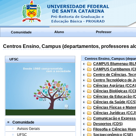
Aluno
Professor
Comunidade
Centros Ensino, Campus (departamentos, professores aloc
Centros Ensino, Campus (depart
UFSC
CAMPUS Blumenau (BL
CAMPUS Curitibanos (C
Centro de Ciências, Tec
Centro Tecnológico de Jo
Ciências Agrárias (CCA)
Ciências Biológicas (CC
Ciências da Educação (
Ciências da Saúde (CCS
Ciências Físicas e Mate
Ciências Jurídicas (CCJ
Comunicação e Express
Comunidade
Desportos (CDS)
Avisos Gerais
Filosofia e Ciências Hu
UFSC
Socioeconômico (CSE)