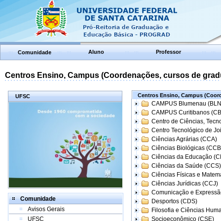
Aluno
Professor
Comunidade
Centros Ensino, Campus (Coordenações, cursos de grad
Centros Ensino, Campus (Coord
UFSC
CAMPUS Blumenau (BLN
CAMPUS Curitibanos (C
Centro de Ciências, Tecn
Centro Tecnológico de Joi
Ciências Agrárias (CCA)
Ciências Biológicas (CCB
Ciências da Educação (
Ciências da Saúde (CCS)
Ciências Físicas e Matem
Ciências Jurídicas (CCJ)
Comunicação e Expressã
Comunidade
Desportos (CDS)
Avisos Gerais
Filosofia e Ciências Hum
UFSC
Socioeconômico (CSE)