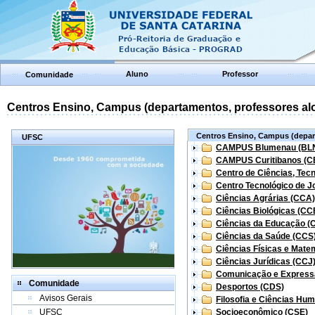
Aluno
Professor
Comunidade
Centros Ensino, Campus (departamentos, professores aloc
Centros Ensino, Campus (depart
UFSC
CAMPUS Blumenau (BL
CAMPUS Curitibanos (C
Centro de Ciências, Tec
Centro Tecnológico de Jo
Ciências Agrárias (CCA)
Ciências Biológicas (CC
Ciências da Educação (
Ciências da Saúde (CCS
Ciências Físicas e Mate
Ciências Jurídicas (CCJ
Comunicação e Express
Comunidade
Desportos (CDS)
Avisos Gerais
Filosofia e Ciências Hu
UFSC
Socioeconômico (CSE)