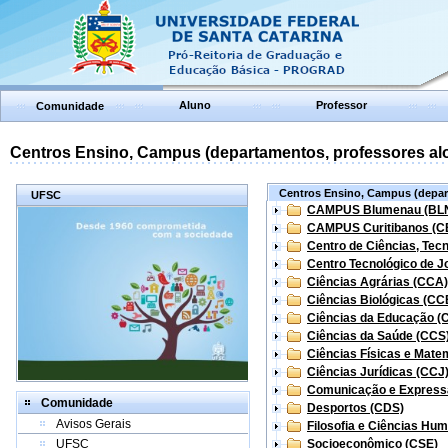
Aluno
Professor
Comunidade
Centros Ensino, Campus (departamentos, professores aloc
Centros Ensino, Campus (depart
UFSC
CAMPUS Blumenau (BL
CAMPUS Curitibanos (C
Centro de Ciências, Tec
Centro Tecnológico de Jo
Ciências Agrárias (CCA)
Ciências Biológicas (CC
Ciências da Educação (
Ciências da Saúde (CCS
Ciências Físicas e Mate
Ciências Jurídicas (CCJ
Comunicação e Express
Comunidade
Desportos (CDS)
Avisos Gerais
Filosofia e Ciências Hu
UFSC
Socioeconômico (CSE)