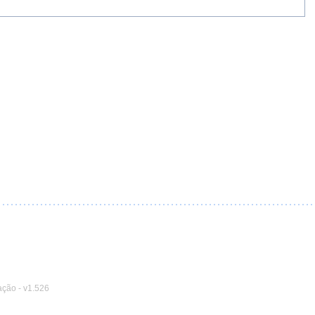
ação
-
v1.526