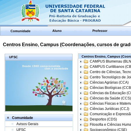
Aluno
Professor
Comunidade
Centros Ensino, Campus (Coordenações, cursos de grad
Centros Ensino, Campus (Coord
UFSC
CAMPUS Blumenau (BLN
CAMPUS Curitibanos (C
Centro de Ciências, Tecn
Centro Tecnológico de Joi
Ciências Agrárias (CCA)
Ciências Biológicas (CCB
Ciências da Educação (
Ciências da Saúde (CCS)
Ciências Físicas e Matem
Ciências Jurídicas (CCJ)
Comunicação e Expressã
Comunidade
Desportos (CDS)
Avisos Gerais
Filosofia e Ciências Hum
UFSC
Socioeconômico (CSE)