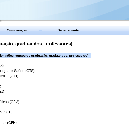
Coordenação
Departamento
uação, graduandos, professores)
enações, cursos de graduação, graduandos, professores)
)
BS)
ologias e Saúde (CTS)
nville (CTJ)
)
CED)
áticas (CFM)
o (CCE)
anas (CFH)