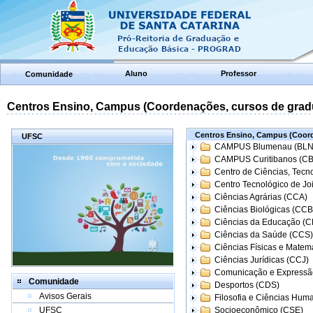
Aluno
Professor
Comunidade
Centros Ensino, Campus (Coordenações, cursos de grad
Centros Ensino, Campus (Coord
UFSC
CAMPUS Blumenau (BLN
CAMPUS Curitibanos (C
Centro de Ciências, Tecn
Centro Tecnológico de Joi
Ciências Agrárias (CCA)
Ciências Biológicas (CCB
Ciências da Educação (
Ciências da Saúde (CCS)
Ciências Físicas e Matem
Ciências Jurídicas (CCJ)
Comunicação e Expressã
Comunidade
Desportos (CDS)
Avisos Gerais
Filosofia e Ciências Hum
UFSC
Socioeconômico (CSE)