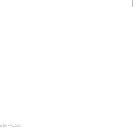
ação
-
v1.526