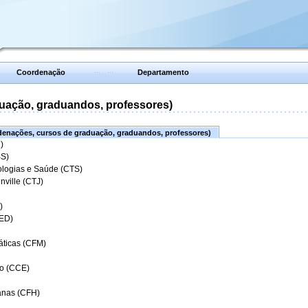
Coordenação
Departamento
uação, graduandos, professores)
enações, cursos de graduação, graduandos, professores)
)
BS)
ologias e Saúde (CTS)
nville (CTJ)
)
CED)
áticas (CFM)
o (CCE)
anas (CFH)