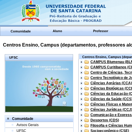
Aluno
Professor
Comunidade
Centros Ensino, Campus (departamentos, professores aloc
Centros Ensino, Campus (depart
UFSC
CAMPUS Blumenau (BL
CAMPUS Curitibanos (C
Centro de Ciências, Tec
Centro Tecnológico de Jo
Ciências Agrárias (CCA)
Ciências Biológicas (CC
Ciências da Educação (
Ciências da Saúde (CCS
Ciências Físicas e Mate
Ciências Jurídicas (CCJ
Comunicação e Express
Comunidade
Desportos (CDS)
Avisos Gerais
Filosofia e Ciências Hu
UFSC
Socioeconômico (CSE)