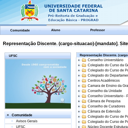
Aluno
Professor
Comunidade
Representação Discente. (cargo-situacao)-[mandato]. Site:
Representação Discente. (cargo-
UFSC
Conselho Universitário
Colegiado do Curso da 
Colegiado do Curso de 
Colegiado do Departame
Centros Acadêmicos
Camara de Ensino da Gr
Conselho da Unidade
Conselho Universitario -
Câmara de Pesquisa
Conselho de Curadores
Câmara de Extensão
Comunidade
Colegiado do Curso de P
Avisos Gerais
Colegiado do Curso de 
UFSC
Núcleo Docente Estrutur