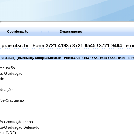
Coordenação
Departamento
prae.ufsc.br - Fone:3721-4193 / 3721-9545 / 3721-9494 - e-
situacao)-[mandato]. Site:prae.ufsc.br - Fone:3721-4193 / 3721-9545 / 3721-9494 - e-
Graduação
Pós-Graduação
nto
aduação
 Pós-Graduação
ós-Graduação Pleno
Pós-Graduação Delegado
ante (NDE)