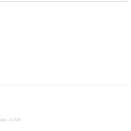
ação
-
v1.526