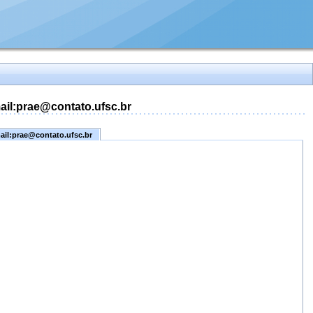
mail:prae@contato.ufsc.br
mail:prae@contato.ufsc.br