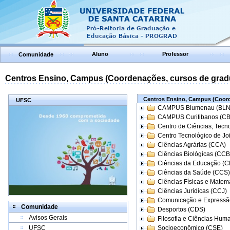
Aluno
Professor
Comunidade
Centros Ensino, Campus (Coordenações, cursos de grad
Centros Ensino, Campus (Coord
UFSC
CAMPUS Blumenau (BLN
CAMPUS Curitibanos (C
Centro de Ciências, Tecn
Centro Tecnológico de Joi
Ciências Agrárias (CCA)
Ciências Biológicas (CCB
Ciências da Educação (
Ciências da Saúde (CCS)
Ciências Físicas e Matem
Ciências Jurídicas (CCJ)
Comunicação e Expressã
Comunidade
Desportos (CDS)
Avisos Gerais
Filosofia e Ciências Hum
UFSC
Socioeconômico (CSE)