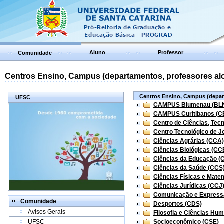
Aluno
Professor
Comunidade
Centros Ensino, Campus (departamentos, professores aloc
Centros Ensino, Campus (depart
UFSC
CAMPUS Blumenau (BL
CAMPUS Curitibanos (C
Centro de Ciências, Tec
Centro Tecnológico de Jo
Ciências Agrárias (CCA)
Ciências Biológicas (CC
Ciências da Educação (
Ciências da Saúde (CCS
Ciências Físicas e Mate
Ciências Jurídicas (CCJ
Comunicação e Express
Comunidade
Desportos (CDS)
Avisos Gerais
Filosofia e Ciências Hu
UFSC
Socioeconômico (CSE)