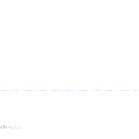
ação
-
v1.526