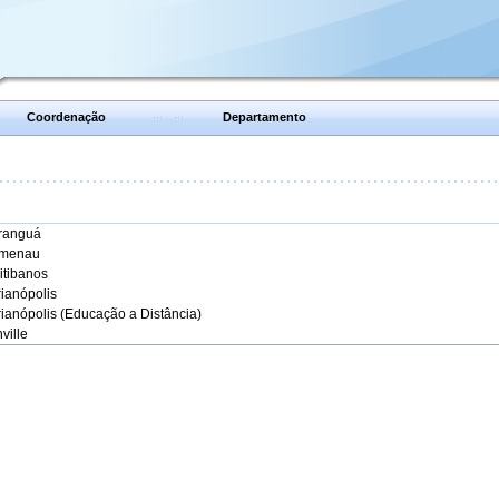
Coordenação
Departamento
aranguá
umenau
itibanos
rianópolis
rianópolis (Educação a Distância)
ville