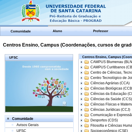
Aluno
Professor
Comunidade
Centros Ensino, Campus (Coordenações, cursos de grad
Centros Ensino, Campus (Coord
UFSC
CAMPUS Blumenau (BLN
CAMPUS Curitibanos (C
Centro de Ciências, Tecn
Centro Tecnológico de Joi
Ciências Agrárias (CCA)
Ciências Biológicas (CCB
Ciências da Educação (
Ciências da Saúde (CCS)
Ciências Físicas e Matem
Ciências Jurídicas (CCJ)
Comunicação e Expressã
Comunidade
Desportos (CDS)
Avisos Gerais
Filosofia e Ciências Hum
UFSC
Socioeconômico (CSE)