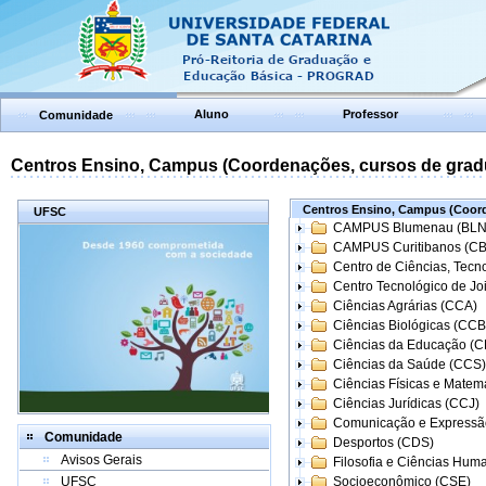
Aluno
Professor
Comunidade
Centros Ensino, Campus (Coordenações, cursos de grad
Centros Ensino, Campus (Coord
UFSC
CAMPUS Blumenau (BLN
CAMPUS Curitibanos (C
Centro de Ciências, Tecn
Centro Tecnológico de Joi
Ciências Agrárias (CCA)
Ciências Biológicas (CCB
Ciências da Educação (
Ciências da Saúde (CCS)
Ciências Físicas e Matem
Ciências Jurídicas (CCJ)
Comunicação e Expressã
Comunidade
Desportos (CDS)
Avisos Gerais
Filosofia e Ciências Hum
UFSC
Socioeconômico (CSE)