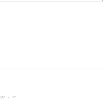
ação
-
v1.526