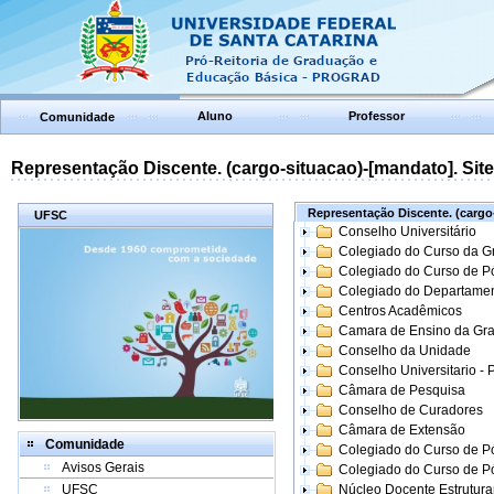
Aluno
Professor
Comunidade
Representação Discente. (cargo-situacao)-[mandato]. Site:
Representação Discente. (cargo-
UFSC
Conselho Universitário
Colegiado do Curso da 
Colegiado do Curso de 
Colegiado do Departame
Centros Acadêmicos
Camara de Ensino da Gr
Conselho da Unidade
Conselho Universitario -
Câmara de Pesquisa
Conselho de Curadores
Câmara de Extensão
Comunidade
Colegiado do Curso de P
Avisos Gerais
Colegiado do Curso de 
UFSC
Núcleo Docente Estrutur