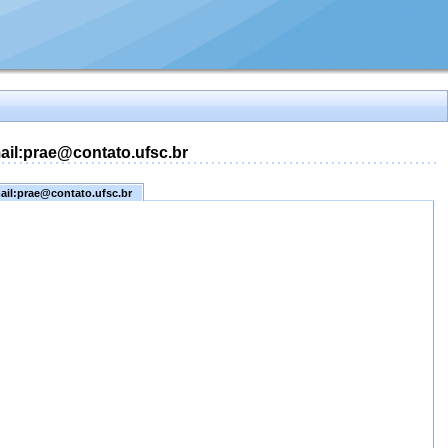
mail:prae@contato.ufsc.br
mail:prae@contato.ufsc.br