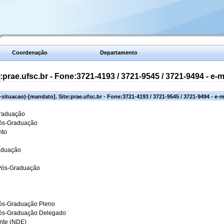
Coordenação
Departamento
prae.ufsc.br - Fone:3721-4193 / 3721-9545 / 3721-9494 - e-
situacao)-[mandato]. Site:prae.ufsc.br - Fone:3721-4193 / 3721-9545 / 3721-9494 - e-
Graduação
Pós-Graduação
nto
aduação
 Pós-Graduação
ós-Graduação Pleno
Pós-Graduação Delegado
ante (NDE)