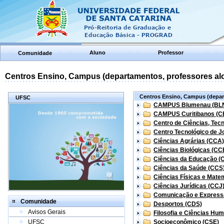
Aluno
Professor
Comunidade
Centros Ensino, Campus (departamentos, professores aloc
Centros Ensino, Campus (depart
UFSC
CAMPUS Blumenau (BL
CAMPUS Curitibanos (C
Centro de Ciências, Tec
Centro Tecnológico de Jo
Ciências Agrárias (CCA)
Ciências Biológicas (CC
Ciências da Educação (
Ciências da Saúde (CCS
Ciências Físicas e Mate
Ciências Jurídicas (CCJ
Comunicação e Express
Comunidade
Desportos (CDS)
Avisos Gerais
Filosofia e Ciências Hu
UFSC
Socioeconômico (CSE)