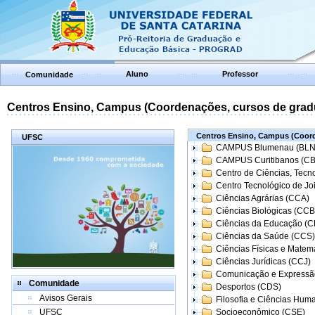
Aluno
Professor
Comunidade
Centros Ensino, Campus (Coordenações, cursos de grad
Centros Ensino, Campus (Coord
UFSC
CAMPUS Blumenau (BLN
CAMPUS Curitibanos (C
Centro de Ciências, Tecn
Centro Tecnológico de Joi
Ciências Agrárias (CCA)
Ciências Biológicas (CCB
Ciências da Educação (
Ciências da Saúde (CCS)
Ciências Físicas e Matem
Ciências Jurídicas (CCJ)
Comunicação e Expressã
Comunidade
Desportos (CDS)
Avisos Gerais
Filosofia e Ciências Hum
UFSC
Socioeconômico (CSE)