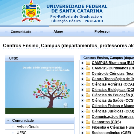
Aluno
Professor
Comunidade
Centros Ensino, Campus (departamentos, professores aloc
Centros Ensino, Campus (depart
UFSC
CAMPUS Blumenau (BL
CAMPUS Curitibanos (C
Centro de Ciências, Tec
Centro Tecnológico de Jo
Ciências Agrárias (CCA)
Ciências Biológicas (CC
Ciências da Educação (
Ciências da Saúde (CCS
Ciências Físicas e Mate
Ciências Jurídicas (CCJ
Comunicação e Express
Comunidade
Desportos (CDS)
Avisos Gerais
Filosofia e Ciências Hu
UFSC
Socioeconômico (CSE)