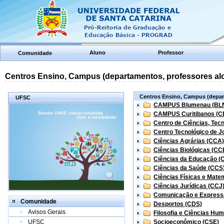
Aluno
Professor
Comunidade
Centros Ensino, Campus (departamentos, professores aloc
Centros Ensino, Campus (depart
UFSC
CAMPUS Blumenau (BL
CAMPUS Curitibanos (C
Centro de Ciências, Tec
Centro Tecnológico de Jo
Ciências Agrárias (CCA)
Ciências Biológicas (CC
Ciências da Educação (
Ciências da Saúde (CCS
Ciências Físicas e Mate
Ciências Jurídicas (CCJ
Comunicação e Express
Comunidade
Desportos (CDS)
Avisos Gerais
Filosofia e Ciências Hu
UFSC
Socioeconômico (CSE)